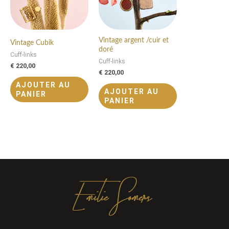
Vintage argent /cuir et
Vintage Cubik
doré
Cuff-links
Cuff-links
€
220,00
€
220,00
AJOUTER AU
AJOUTER AU
PANIER
PANIER
Emilie Somers