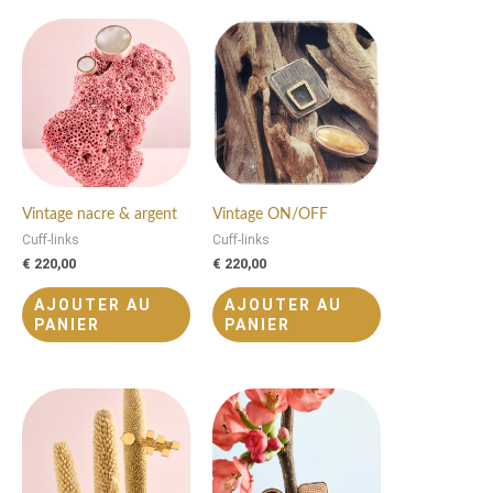
Vintage nacre & argent
Vintage ON/OFF
Cuff-links
Cuff-links
€
220,00
€
220,00
AJOUTER AU
AJOUTER AU
PANIER
PANIER