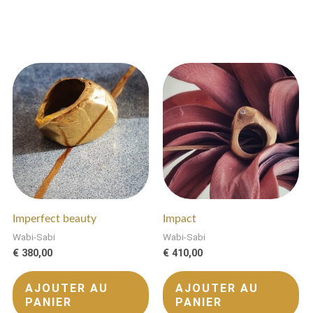
Imperfect beauty
Impact
Wabi-Sabi
Wabi-Sabi
€
380,00
€
410,00
AJOUTER AU
AJOUTER AU
PANIER
PANIER